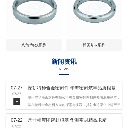
八角垫RX系列
椭圆垫R系列
新闻资讯
NEWS
07-27
深耕特种合金密封件 华海密封筑牢品质根基
07/27
温州市华海密封件有限公司在金属密封件制造领域深耕多年，
+
其在特种合金材料方向的探索与实践，折射出这家企业对产品
品质与技术创新的执着态度。公司主营金属环垫等密封件产
07-22
尺寸精度即密封根基 华海密封精益求精
品，可提供多种材质方案，在石油机械、管道法兰、采油树、
07/22
井口装置等领域获得广泛应用，产品远销多个国家和地区。