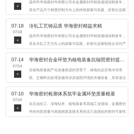
温州市华海密封件有限公司在金属密封件制造领域深耕多年，
+
其在产品尺寸精度控制方向上的持续探索与实践，折射出这家
制造企业对品质细节的执着态度。公司主营金属环垫等密封件
07-18
冷轧工艺铸品质 华海密封精益求精
产品，广泛应用于石油机械、管道法兰、采油树、井口装置等
07/18
领域。本文从尺寸精度的技术内涵及企业工艺积累等角度，呈
温州市华海密封件有限公司在金属密封件制造领域深耕多年，
+
现华海密封在该领域的务实探索与稳步发展。
其在冷轧工艺方向上的探索与实践，折射出这家制造企业对产
品品质与工艺积累的执着态度。公司主营金属环垫等密封件产
07-14
华海密封合金环垫为核电装备抗辐照密封提供可靠保障
品，广泛应用于石油机械、管道法兰、采油树、井口装置等领
07/14
域，产品远销多个国家和地区。本文从冷轧工艺的技术特点及
在核电装备国产化加速推进的背景下，核电站反应堆冷却系
+
企业工艺积累等角度，呈现华海密封在该领域的务实探索与稳
统、乏燃料后处理设施等涉及辐照环境的关键设备，其管道法
步发展。
兰连接处的密封件需在高温高压及辐照条件下保持长期结构稳
07-10
华海密封检测体系筑牢金属环垫质量根基
定与密封可靠。温州市华海密封件科技有限公司深耕金属密封
07/10
领域二十余年，依托八角垫、椭圆垫及RX/BX系列高压环垫等
在石油化工、深海钻井、核电装备等高端工业领域，金属密封
+
全系列产品，以特种合金材质体系，为核电装备抗辐照密封提
件的内部质量与表面精度直接关系到法兰连接处的密封可靠性
供针对性配套方案。
与长期服役寿命。超声波探伤作为常规无损检测技术之一，利
用高频声波在材料中传播并接收反射信号，能有效发现金属环