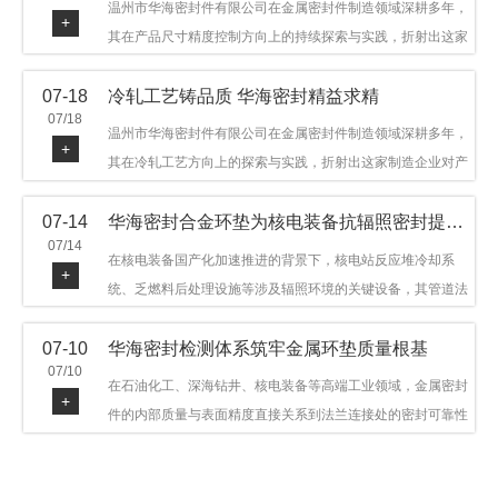
温州市华海密封件有限公司在金属密封件制造领域深耕多年，
+
其在产品尺寸精度控制方向上的持续探索与实践，折射出这家
制造企业对品质细节的执着态度。公司主营金属环垫等密封件
07-18
冷轧工艺铸品质 华海密封精益求精
产品，广泛应用于石油机械、管道法兰、采油树、井口装置等
07/18
领域。本文从尺寸精度的技术内涵及企业工艺积累等角度，呈
温州市华海密封件有限公司在金属密封件制造领域深耕多年，
+
现华海密封在该领域的务实探索与稳步发展。
其在冷轧工艺方向上的探索与实践，折射出这家制造企业对产
品品质与工艺积累的执着态度。公司主营金属环垫等密封件产
07-14
华海密封合金环垫为核电装备抗辐照密封提供可靠保障
品，广泛应用于石油机械、管道法兰、采油树、井口装置等领
07/14
域，产品远销多个国家和地区。本文从冷轧工艺的技术特点及
在核电装备国产化加速推进的背景下，核电站反应堆冷却系
+
企业工艺积累等角度，呈现华海密封在该领域的务实探索与稳
统、乏燃料后处理设施等涉及辐照环境的关键设备，其管道法
步发展。
兰连接处的密封件需在高温高压及辐照条件下保持长期结构稳
07-10
华海密封检测体系筑牢金属环垫质量根基
定与密封可靠。温州市华海密封件科技有限公司深耕金属密封
07/10
领域二十余年，依托八角垫、椭圆垫及RX/BX系列高压环垫等
在石油化工、深海钻井、核电装备等高端工业领域，金属密封
+
全系列产品，以特种合金材质体系，为核电装备抗辐照密封提
件的内部质量与表面精度直接关系到法兰连接处的密封可靠性
供针对性配套方案。
与长期服役寿命。超声波探伤作为常规无损检测技术之一，利
用高频声波在材料中传播并接收反射信号，能有效发现金属环