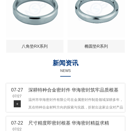
八角垫RX系列
椭圆垫R系列
新闻资讯
NEWS
07-27
深耕特种合金密封件 华海密封筑牢品质根基
07/27
温州市华海密封件有限公司在金属密封件制造领域深耕多年，
+
其在特种合金材料方向的探索与实践，折射出这家企业对产品
品质与技术创新的执着态度。公司主营金属环垫等密封件产
07-22
尺寸精度即密封根基 华海密封精益求精
品，可提供多种材质方案，在石油机械、管道法兰、采油树、
07/22
井口装置等领域获得广泛应用，产品远销多个国家和地区。