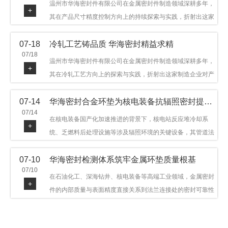
温州市华海密封件有限公司在金属密封件制造领域深耕多年，
+
其在产品尺寸精度控制方向上的持续探索与实践，折射出这家
制造企业对品质细节的执着态度。公司主营金属环垫等密封件
07-18
冷轧工艺铸品质 华海密封精益求精
产品，广泛应用于石油机械、管道法兰、采油树、井口装置等
07/18
领域。本文从尺寸精度的技术内涵及企业工艺积累等角度，呈
温州市华海密封件有限公司在金属密封件制造领域深耕多年，
+
现华海密封在该领域的务实探索与稳步发展。
其在冷轧工艺方向上的探索与实践，折射出这家制造企业对产
品品质与工艺积累的执着态度。公司主营金属环垫等密封件产
07-14
华海密封合金环垫为核电装备抗辐照密封提供可靠保障
品，广泛应用于石油机械、管道法兰、采油树、井口装置等领
07/14
域，产品远销多个国家和地区。本文从冷轧工艺的技术特点及
在核电装备国产化加速推进的背景下，核电站反应堆冷却系
+
企业工艺积累等角度，呈现华海密封在该领域的务实探索与稳
统、乏燃料后处理设施等涉及辐照环境的关键设备，其管道法
步发展。
兰连接处的密封件需在高温高压及辐照条件下保持长期结构稳
07-10
华海密封检测体系筑牢金属环垫质量根基
定与密封可靠。温州市华海密封件科技有限公司深耕金属密封
07/10
领域二十余年，依托八角垫、椭圆垫及RX/BX系列高压环垫等
在石油化工、深海钻井、核电装备等高端工业领域，金属密封
+
全系列产品，以特种合金材质体系，为核电装备抗辐照密封提
件的内部质量与表面精度直接关系到法兰连接处的密封可靠性
供针对性配套方案。
与长期服役寿命。超声波探伤作为常规无损检测技术之一，利
用高频声波在材料中传播并接收反射信号，能有效发现金属环