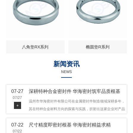
八角垫RX系列
椭圆垫R系列
新闻资讯
NEWS
07-27
深耕特种合金密封件 华海密封筑牢品质根基
07/27
温州市华海密封件有限公司在金属密封件制造领域深耕多年，
+
其在特种合金材料方向的探索与实践，折射出这家企业对产品
品质与技术创新的执着态度。公司主营金属环垫等密封件产
07-22
尺寸精度即密封根基 华海密封精益求精
品，可提供多种材质方案，在石油机械、管道法兰、采油树、
07/22
井口装置等领域获得广泛应用，产品远销多个国家和地区。