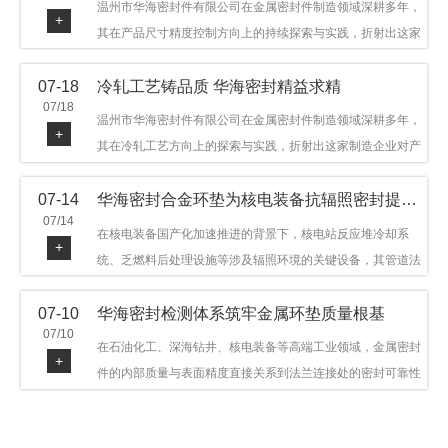
温州市华海密封件有限公司在金属密封件制造领域深耕多年，
+
其在产品尺寸精度控制方向上的持续探索与实践，折射出这家
制造企业对品质细节的执着态度。公司主营金属环垫等密封件
07-18
冷轧工艺铸品质 华海密封精益求精
产品，广泛应用于石油机械、管道法兰、采油树、井口装置等
07/18
领域。本文从尺寸精度的技术内涵及企业工艺积累等角度，呈
温州市华海密封件有限公司在金属密封件制造领域深耕多年，
+
现华海密封在该领域的务实探索与稳步发展。
其在冷轧工艺方向上的探索与实践，折射出这家制造企业对产
品品质与工艺积累的执着态度。公司主营金属环垫等密封件产
07-14
华海密封合金环垫为核电装备抗辐照密封提供可靠保障
品，广泛应用于石油机械、管道法兰、采油树、井口装置等领
07/14
域，产品远销多个国家和地区。本文从冷轧工艺的技术特点及
在核电装备国产化加速推进的背景下，核电站反应堆冷却系
+
企业工艺积累等角度，呈现华海密封在该领域的务实探索与稳
统、乏燃料后处理设施等涉及辐照环境的关键设备，其管道法
步发展。
兰连接处的密封件需在高温高压及辐照条件下保持长期结构稳
07-10
华海密封检测体系筑牢金属环垫质量根基
定与密封可靠。温州市华海密封件科技有限公司深耕金属密封
07/10
领域二十余年，依托八角垫、椭圆垫及RX/BX系列高压环垫等
在石油化工、深海钻井、核电装备等高端工业领域，金属密封
+
全系列产品，以特种合金材质体系，为核电装备抗辐照密封提
件的内部质量与表面精度直接关系到法兰连接处的密封可靠性
供针对性配套方案。
与长期服役寿命。超声波探伤作为常规无损检测技术之一，利
用高频声波在材料中传播并接收反射信号，能有效发现金属环