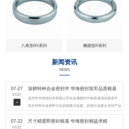
八角垫RX系列
椭圆垫R系列
新闻资讯
NEWS
07-27
深耕特种合金密封件 华海密封筑牢品质根基
07/27
温州市华海密封件有限公司在金属密封件制造领域深耕多年，
+
其在特种合金材料方向的探索与实践，折射出这家企业对产品
品质与技术创新的执着态度。公司主营金属环垫等密封件产
07-22
尺寸精度即密封根基 华海密封精益求精
品，可提供多种材质方案，在石油机械、管道法兰、采油树、
07/22
井口装置等领域获得广泛应用，产品远销多个国家和地区。