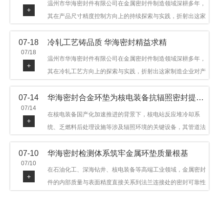
温州市华海密封件有限公司在金属密封件制造领域深耕多年，
+
其在产品尺寸精度控制方向上的持续探索与实践，折射出这家
制造企业对品质细节的执着态度。公司主营金属环垫等密封件
07-18
冷轧工艺铸品质 华海密封精益求精
产品，广泛应用于石油机械、管道法兰、采油树、井口装置等
07/18
领域。本文从尺寸精度的技术内涵及企业工艺积累等角度，呈
温州市华海密封件有限公司在金属密封件制造领域深耕多年，
+
现华海密封在该领域的务实探索与稳步发展。
其在冷轧工艺方向上的探索与实践，折射出这家制造企业对产
品品质与工艺积累的执着态度。公司主营金属环垫等密封件产
07-14
华海密封合金环垫为核电装备抗辐照密封提供可靠保障
品，广泛应用于石油机械、管道法兰、采油树、井口装置等领
07/14
域，产品远销多个国家和地区。本文从冷轧工艺的技术特点及
在核电装备国产化加速推进的背景下，核电站反应堆冷却系
+
企业工艺积累等角度，呈现华海密封在该领域的务实探索与稳
统、乏燃料后处理设施等涉及辐照环境的关键设备，其管道法
步发展。
兰连接处的密封件需在高温高压及辐照条件下保持长期结构稳
07-10
华海密封检测体系筑牢金属环垫质量根基
定与密封可靠。温州市华海密封件科技有限公司深耕金属密封
07/10
领域二十余年，依托八角垫、椭圆垫及RX/BX系列高压环垫等
在石油化工、深海钻井、核电装备等高端工业领域，金属密封
+
全系列产品，以特种合金材质体系，为核电装备抗辐照密封提
件的内部质量与表面精度直接关系到法兰连接处的密封可靠性
供针对性配套方案。
与长期服役寿命。超声波探伤作为常规无损检测技术之一，利
用高频声波在材料中传播并接收反射信号，能有效发现金属环