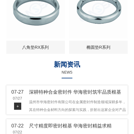
八角垫RX系列
椭圆垫R系列
新闻资讯
NEWS
07-27
深耕特种合金密封件 华海密封筑牢品质根基
07/27
温州市华海密封件有限公司在金属密封件制造领域深耕多年，
+
其在特种合金材料方向的探索与实践，折射出这家企业对产品
品质与技术创新的执着态度。公司主营金属环垫等密封件产
07-22
尺寸精度即密封根基 华海密封精益求精
品，可提供多种材质方案，在石油机械、管道法兰、采油树、
07/22
井口装置等领域获得广泛应用，产品远销多个国家和地区。