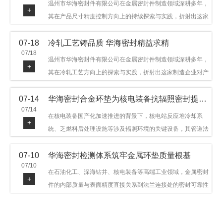
温州市华海密封件有限公司在金属密封件制造领域深耕多年，
+
其在产品尺寸精度控制方向上的持续探索与实践，折射出这家
制造企业对品质细节的执着态度。公司主营金属环垫等密封件
07-18
冷轧工艺铸品质 华海密封精益求精
产品，广泛应用于石油机械、管道法兰、采油树、井口装置等
07/18
领域。本文从尺寸精度的技术内涵及企业工艺积累等角度，呈
温州市华海密封件有限公司在金属密封件制造领域深耕多年，
+
现华海密封在该领域的务实探索与稳步发展。
其在冷轧工艺方向上的探索与实践，折射出这家制造企业对产
品品质与工艺积累的执着态度。公司主营金属环垫等密封件产
07-14
华海密封合金环垫为核电装备抗辐照密封提供可靠保障
品，广泛应用于石油机械、管道法兰、采油树、井口装置等领
07/14
域，产品远销多个国家和地区。本文从冷轧工艺的技术特点及
在核电装备国产化加速推进的背景下，核电站反应堆冷却系
+
企业工艺积累等角度，呈现华海密封在该领域的务实探索与稳
统、乏燃料后处理设施等涉及辐照环境的关键设备，其管道法
步发展。
兰连接处的密封件需在高温高压及辐照条件下保持长期结构稳
07-10
华海密封检测体系筑牢金属环垫质量根基
定与密封可靠。温州市华海密封件科技有限公司深耕金属密封
07/10
领域二十余年，依托八角垫、椭圆垫及RX/BX系列高压环垫等
在石油化工、深海钻井、核电装备等高端工业领域，金属密封
+
全系列产品，以特种合金材质体系，为核电装备抗辐照密封提
件的内部质量与表面精度直接关系到法兰连接处的密封可靠性
供针对性配套方案。
与长期服役寿命。超声波探伤作为常规无损检测技术之一，利
用高频声波在材料中传播并接收反射信号，能有效发现金属环