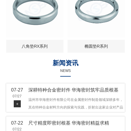
八角垫RX系列
椭圆垫R系列
新闻资讯
NEWS
07-27
深耕特种合金密封件 华海密封筑牢品质根基
07/27
温州市华海密封件有限公司在金属密封件制造领域深耕多年，
+
其在特种合金材料方向的探索与实践，折射出这家企业对产品
品质与技术创新的执着态度。公司主营金属环垫等密封件产
07-22
尺寸精度即密封根基 华海密封精益求精
品，可提供多种材质方案，在石油机械、管道法兰、采油树、
07/22
井口装置等领域获得广泛应用，产品远销多个国家和地区。