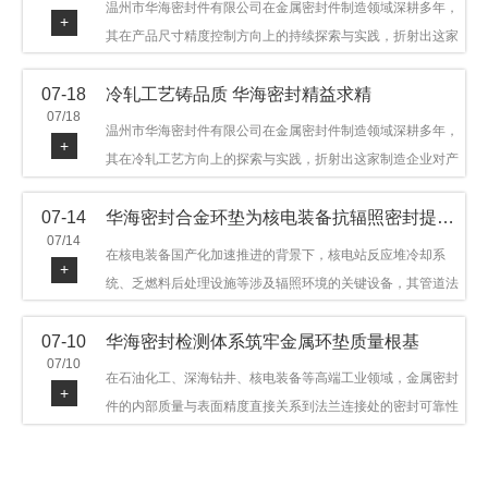
温州市华海密封件有限公司在金属密封件制造领域深耕多年，
+
其在产品尺寸精度控制方向上的持续探索与实践，折射出这家
制造企业对品质细节的执着态度。公司主营金属环垫等密封件
07-18
冷轧工艺铸品质 华海密封精益求精
产品，广泛应用于石油机械、管道法兰、采油树、井口装置等
07/18
领域。本文从尺寸精度的技术内涵及企业工艺积累等角度，呈
温州市华海密封件有限公司在金属密封件制造领域深耕多年，
+
现华海密封在该领域的务实探索与稳步发展。
其在冷轧工艺方向上的探索与实践，折射出这家制造企业对产
品品质与工艺积累的执着态度。公司主营金属环垫等密封件产
07-14
华海密封合金环垫为核电装备抗辐照密封提供可靠保障
品，广泛应用于石油机械、管道法兰、采油树、井口装置等领
07/14
域，产品远销多个国家和地区。本文从冷轧工艺的技术特点及
在核电装备国产化加速推进的背景下，核电站反应堆冷却系
+
企业工艺积累等角度，呈现华海密封在该领域的务实探索与稳
统、乏燃料后处理设施等涉及辐照环境的关键设备，其管道法
步发展。
兰连接处的密封件需在高温高压及辐照条件下保持长期结构稳
07-10
华海密封检测体系筑牢金属环垫质量根基
定与密封可靠。温州市华海密封件科技有限公司深耕金属密封
07/10
领域二十余年，依托八角垫、椭圆垫及RX/BX系列高压环垫等
在石油化工、深海钻井、核电装备等高端工业领域，金属密封
+
全系列产品，以特种合金材质体系，为核电装备抗辐照密封提
件的内部质量与表面精度直接关系到法兰连接处的密封可靠性
供针对性配套方案。
与长期服役寿命。超声波探伤作为常规无损检测技术之一，利
用高频声波在材料中传播并接收反射信号，能有效发现金属环