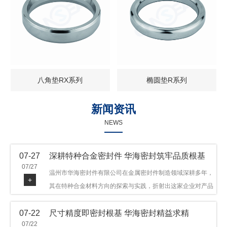
八角垫RX系列
椭圆垫R系列
新闻资讯
NEWS
07-27
深耕特种合金密封件 华海密封筑牢品质根基
07/27
温州市华海密封件有限公司在金属密封件制造领域深耕多年，
+
其在特种合金材料方向的探索与实践，折射出这家企业对产品
品质与技术创新的执着态度。公司主营金属环垫等密封件产
07-22
尺寸精度即密封根基 华海密封精益求精
品，可提供多种材质方案，在石油机械、管道法兰、采油树、
07/22
井口装置等领域获得广泛应用，产品远销多个国家和地区。