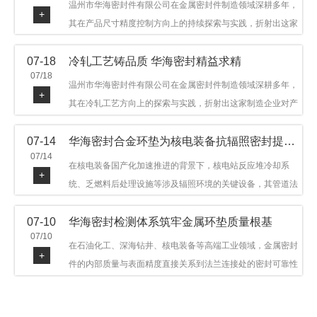
温州市华海密封件有限公司在金属密封件制造领域深耕多年，
+
其在产品尺寸精度控制方向上的持续探索与实践，折射出这家
制造企业对品质细节的执着态度。公司主营金属环垫等密封件
07-18
冷轧工艺铸品质 华海密封精益求精
产品，广泛应用于石油机械、管道法兰、采油树、井口装置等
07/18
领域。本文从尺寸精度的技术内涵及企业工艺积累等角度，呈
温州市华海密封件有限公司在金属密封件制造领域深耕多年，
+
现华海密封在该领域的务实探索与稳步发展。
其在冷轧工艺方向上的探索与实践，折射出这家制造企业对产
品品质与工艺积累的执着态度。公司主营金属环垫等密封件产
07-14
华海密封合金环垫为核电装备抗辐照密封提供可靠保障
品，广泛应用于石油机械、管道法兰、采油树、井口装置等领
07/14
域，产品远销多个国家和地区。本文从冷轧工艺的技术特点及
在核电装备国产化加速推进的背景下，核电站反应堆冷却系
+
企业工艺积累等角度，呈现华海密封在该领域的务实探索与稳
统、乏燃料后处理设施等涉及辐照环境的关键设备，其管道法
步发展。
兰连接处的密封件需在高温高压及辐照条件下保持长期结构稳
07-10
华海密封检测体系筑牢金属环垫质量根基
定与密封可靠。温州市华海密封件科技有限公司深耕金属密封
07/10
领域二十余年，依托八角垫、椭圆垫及RX/BX系列高压环垫等
在石油化工、深海钻井、核电装备等高端工业领域，金属密封
+
全系列产品，以特种合金材质体系，为核电装备抗辐照密封提
件的内部质量与表面精度直接关系到法兰连接处的密封可靠性
供针对性配套方案。
与长期服役寿命。超声波探伤作为常规无损检测技术之一，利
用高频声波在材料中传播并接收反射信号，能有效发现金属环