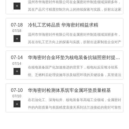
温州市华海密封件有限公司在金属密封件制造领域深耕多年，
+
其在产品尺寸精度控制方向上的持续探索与实践，折射出这家
制造企业对品质细节的执着态度。公司主营金属环垫等密封件
07-18
冷轧工艺铸品质 华海密封精益求精
产品，广泛应用于石油机械、管道法兰、采油树、井口装置等
07/18
领域。本文从尺寸精度的技术内涵及企业工艺积累等角度，呈
温州市华海密封件有限公司在金属密封件制造领域深耕多年，
+
现华海密封在该领域的务实探索与稳步发展。
其在冷轧工艺方向上的探索与实践，折射出这家制造企业对产
品品质与工艺积累的执着态度。公司主营金属环垫等密封件产
07-14
华海密封合金环垫为核电装备抗辐照密封提供可靠保障
品，广泛应用于石油机械、管道法兰、采油树、井口装置等领
07/14
域，产品远销多个国家和地区。本文从冷轧工艺的技术特点及
在核电装备国产化加速推进的背景下，核电站反应堆冷却系
+
企业工艺积累等角度，呈现华海密封在该领域的务实探索与稳
统、乏燃料后处理设施等涉及辐照环境的关键设备，其管道法
步发展。
兰连接处的密封件需在高温高压及辐照条件下保持长期结构稳
07-10
华海密封检测体系筑牢金属环垫质量根基
定与密封可靠。温州市华海密封件科技有限公司深耕金属密封
07/10
领域二十余年，依托八角垫、椭圆垫及RX/BX系列高压环垫等
在石油化工、深海钻井、核电装备等高端工业领域，金属密封
+
全系列产品，以特种合金材质体系，为核电装备抗辐照密封提
件的内部质量与表面精度直接关系到法兰连接处的密封可靠性
供针对性配套方案。
与长期服役寿命。超声波探伤作为常规无损检测技术之一，利
用高频声波在材料中传播并接收反射信号，能有效发现金属环