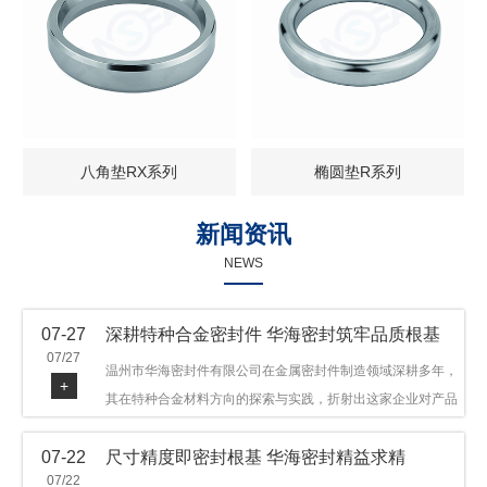
八角垫RX系列
椭圆垫R系列
新闻资讯
NEWS
07-27
深耕特种合金密封件 华海密封筑牢品质根基
07/27
温州市华海密封件有限公司在金属密封件制造领域深耕多年，
+
其在特种合金材料方向的探索与实践，折射出这家企业对产品
品质与技术创新的执着态度。公司主营金属环垫等密封件产
07-22
尺寸精度即密封根基 华海密封精益求精
品，可提供多种材质方案，在石油机械、管道法兰、采油树、
07/22
井口装置等领域获得广泛应用，产品远销多个国家和地区。